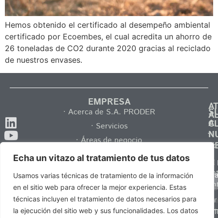
Hemos obtenido el certificado al desempeño ambiental
certificado por Ecoembes, el cual acredita un ahorro de
26 toneladas de CO2 durante 2020 gracias al reciclado
de nuestros envases.
EMPRESA
A
S
· Acerca de S.A. PRODER
A
A
C
· Servicios
·
N
· Áreas de negocio
N
Contac
· Catálogos
Echa un vitazo al tratamiento de tus datos
·
Tel.
· Comunicación
Pregun
y 
Usamos varias técnicas de tratamiento de la información
+34
· Talento
frecuen
Po
en el sitio web para ofrecer la mejor experiencia. Estas
937
· Ser
técnicas incluyen el tratamiento de datos necesarios para
Pr
132
distribu
la ejecución del sitio web y sus funcionalidades. Los datos