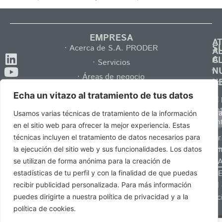
EMPRESA
A
S
· Acerca de S.A. PRODER
A
A
C
· Servicios
·
N
· Áreas de negocio
N
Contac
· Catálogos
Echa un vitazo al tratamiento de tus datos
·
Tel.
· Comunicación
Pregun
y 
Usamos varias técnicas de tratamiento de la información
+34
· Talento
frecuen
Po
en el sitio web para ofrecer la mejor experiencia. Estas
937
· Ser
Pr
técnicas incluyen el tratamiento de datos necesarios para
132
distribu
la ejecución del sitio web y sus funcionalidades. Los datos
025
de S.A
se utilizan de forma anónima para la creación de
·
PROD
estadísticas de tu perfil y con la finalidad de que puedas
· Canal
recibir publicidad personalizada. Para más información
info@saproder.com
Denunc
puedes dirigirte a nuestra política de privacidad y a la
política de cookies.
Política de privacidad