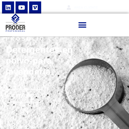
ÁREA CLIENTE
PROSOLID
Detergentes en
polvo para
lavandería
CATÁLOGO