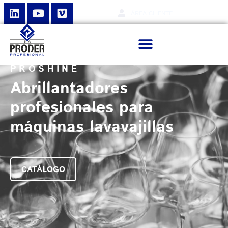
ÁREA CLIENTE
PROSHINE
Abrillantadores
profesionales para
máquinas lavavajillas
CATÁLOGO