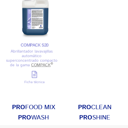
COMPACK S20
Abrillantador lavavajillas
automático
superconcentrado compacto
®
de la gama
COMPACK
Ficha técnica
PRO
FOOD MIX
PRO
CLEAN
PRO
WASH
PRO
SHINE