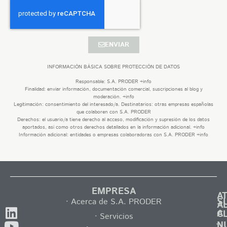
ENVIAR
INFORMACIÓN BÁSICA SOBRE PROTECCIÓN DE DATOS
Responsable:
S.A. PRODER
+info
Finalidad:
enviar información, documentación comercial, suscripciones al blog y
moderación.
+info
Legitimación:
consentimiento del interesado/a. Destinatarios: otras empresas españolas
que colaboren con
S.A. PRODER
Derechos:
el usuario/a tiene derecho al acceso, modificación y supresión de los datos
aportados, así como otros derechos detallados en la información adicional.
+info
Información adicional:
entidades o empresas colaboradoras con
S.A. PRODER
+info
EMPRESA
A
S
· Acerca de S.A. PRODER
A
A
C
· Servicios
·
N