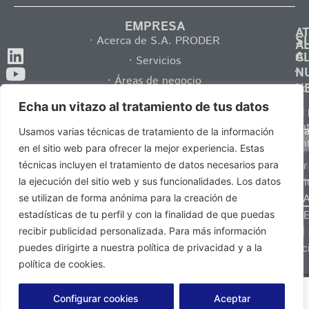
EMPRESA
A
S
· Acerca de S.A. PRODER
A
A
C
· Servicios
·
N
· Áreas de negocio
N
Contac
· Catálogos
Echa un vitazo al tratamiento de tus datos
·
Tel.
· Comunicación
Pregun
y 
Usamos varias técnicas de tratamiento de la información
+34
· Talento
frecuen
Po
en el sitio web para ofrecer la mejor experiencia. Estas
937
· Ser
Pr
técnicas incluyen el tratamiento de datos necesarios para
132
distribu
la ejecución del sitio web y sus funcionalidades. Los datos
025
de S.A
se utilizan de forma anónima para la creación de
·
PROD
estadísticas de tu perfil y con la finalidad de que puedas
· Canal
recibir publicidad personalizada. Para más información
info@saproder.com
Denunc
puedes dirigirte a nuestra política de privacidad y a la
política de cookies.
Política de privacidad
Aviso Legal
Política de
Política de Cookies
© Todos los
Configurar cookies
Aceptar
Privacidad
derechos