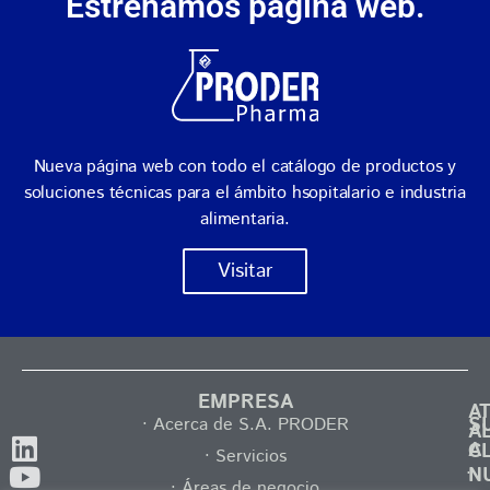
Estrenamos página web.
Nueva página web con todo el catálogo de productos y
soluciones técnicas para el ámbito hsopitalario e industria
alimentaria.
Visitar
EMPRESA
A
S
· Acerca de S.A. PRODER
A
A
C
· Servicios
·
N
· Áreas de negocio