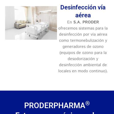
Desinfección vía
aérea
En
S.A. PRODER
ofrecemos sistemas para la
desinfección por vía aérea
como t
ermonebulización y
generadores de ozono
(equipos de ozono para la
desodorización y
desinfección ambiental de
locales en modo continuo).
®
PRODERPHARMA