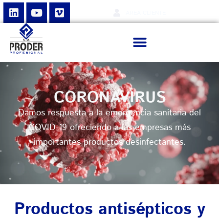
ÁREA CLIENTE
CORONAVIRUS
Damos respuesta a la emergencia sanitaria del
COVID-19 ofreciendo a las empresas más
importantes productos desinfectantes.
Productos antisépticos y