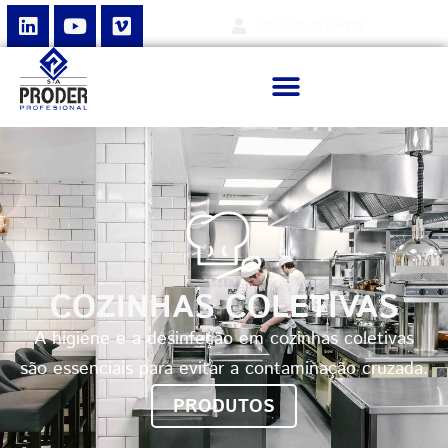
ÁREA DE CLIENTES
COZINHAS COLETIVAS
A higiene e a desinfeção em cozinhas coletivas
são essenciais para evitar a contaminação cruzada.
PRODUTOS