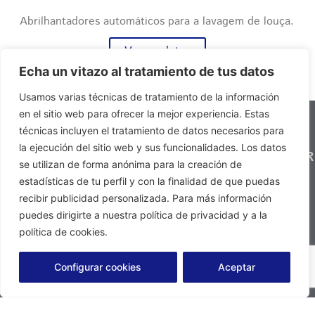
Abrilhantadores automáticos para a lavagem de louça.
Ver produtos
Echa un vitazo al tratamiento de tus datos
Usamos varias técnicas de tratamiento de la información
en el sitio web para ofrecer la mejor experiencia. Estas
técnicas incluyen el tratamiento de datos necesarios para
A NOSSA
SERVIÇO
la ejecución del sitio web y sus funcionalidades. Los datos
EMPRESA
SUBSCREVER
AO
se utilizan de forma anónima para la creación de
· Sobre S.A.
O NOSSO
CLIENTE
estadísticas de tu perfil y con la finalidad de que puedas
PRODER
· Contactar-
BOLETIM
recibir publicidad personalizada. Para más información
DE
nos
· Serviços
puedes dirigirte a nuestra política de privacidad y a la
NOTÍCIAS
· Perguntas
· Áreas de
Tel. +34 937
política de cookies.
Política de privacidad
frequentes
negócio
132 025 ·
· Ser
· Catálogos
Configurar cookies
Aceptar
info@saproder.com
distribuidor
·
de S.A.
Comunicação
PRODER