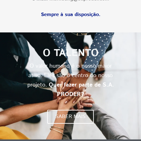
Sempre à sua disposição.
O TALENTO
O valor humano é o nosso maior
ativo. Eles são o centro do nosso
projeto.
Quer fazer parte de S.A.
PRODER?
SABER MAIS