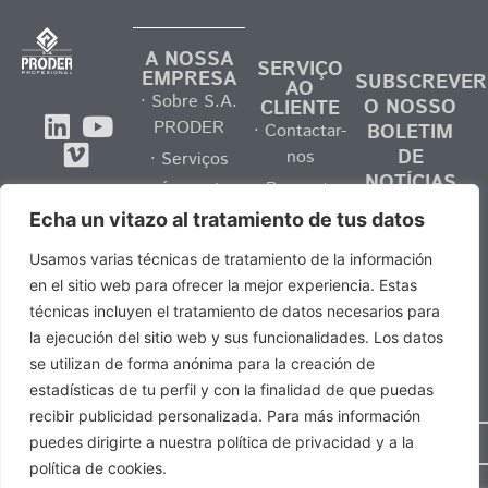
A NOSSA
SERVIÇO
EMPRESA
SUBSCREVER
AO
· Sobre S.A.
O NOSSO
CLIENTE
PRODER
· Contactar-
BOLETIM
DE
nos
· Serviços
NOTÍCIAS
· Perguntas
· Áreas de
Tel. +34 937
frequentes
negócio
Echa un vitazo al tratamiento de tus datos
132 025 ·
· Ser
· Catálogos
info@saproder.com
Usamos varias técnicas de tratamiento de la información
distribuidor
·
en el sitio web para ofrecer la mejor experiencia. Estas
de S.A.
Comunicação
técnicas incluyen el tratamiento de datos necesarios para
PRODER
· Trabalhar
la ejecución del sitio web y sus funcionalidades. Los datos
Li e aceito
connosco
se utilizan de forma anónima para la creación de
as
Política de
estadísticas de tu perfil y con la finalidad de que puedas
privacidade.
recibir publicidad personalizada. Para más información
Subscrever
puedes dirigirte a nuestra política de privacidad y a la
política de cookies.
Política de privacidad