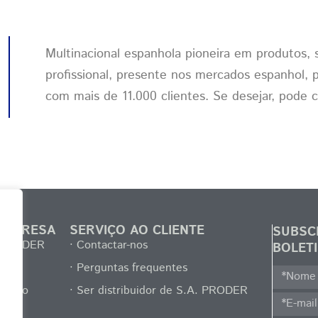
Multinacional espanhola pioneira em produtos, 
profissional, presente nos mercados espanhol, 
com mais de 11.000 clientes. Se desejar, pode 
EMPRESA
SERVIÇO AO CLIENTE
SUBSC
. PRODER
· Contactar-nos
BOLETI
· Perguntas frequentes
egócio
· Ser distribuidor de S.A. PRODER