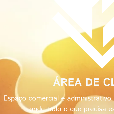
ÁREA DE CL
Espaço comercial e administrativo p
onde tudo o que precisa es