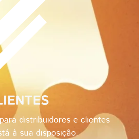
IENTES​
ara distribuidores e clientes
tá à sua disposição.