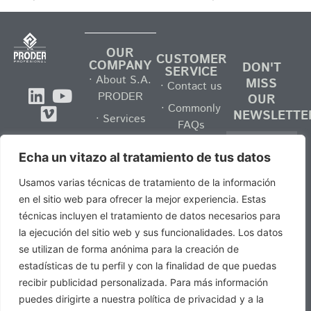
OUR
CUSTOMER
COMPANY
DON'T
SERVICE
· About S.A.
MISS
· Contact us
PRODER
OUR
· Commonly
NEWSLETTE
· Services
FAQs
Tel. +34 937
· Business
· Become a
Echa un vitazo al tratamiento de tus datos
areas
132 025 ·
S.A. PRODER
info@saproder.com
· Brochures
dealer?
Usamos varias técnicas de tratamiento de la información
en el sitio web para ofrecer la mejor experiencia. Estas
·
técnicas incluyen el tratamiento de datos necesarios para
Communication
I have read
la ejecución del sitio web y sus funcionalidades. Los datos
and accept
· Work with
se utilizan de forma anónima para la creación de
the
Privacy
us
estadísticas de tu perfil y con la finalidad de que puedas
Policy.
recibir publicidad personalizada. Para más información
Subscribe
puedes dirigirte a nuestra política de privacidad y a la