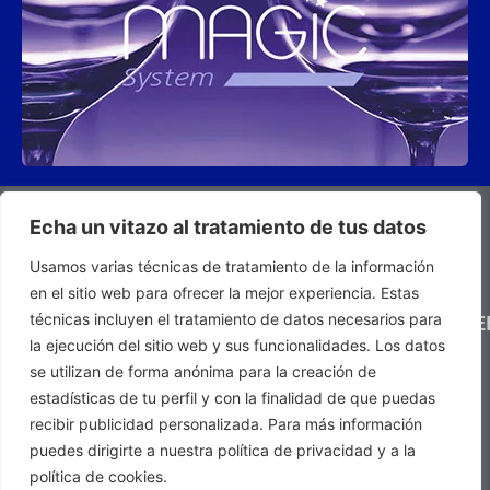
Echa un vitazo al tratamiento de tus datos
NOTRE
SERVICE
ENTREPRISE
Usamos varias técnicas de tratamiento de la información
S'INSCRIRE
CLIENT
· À propos de
en el sitio web para ofrecer la mejor experiencia. Estas
À NOTRE
· Contacter
S.A. PRODER
técnicas incluyen el tratamiento de datos necesarios para
NEWSLETTE
· Questions
la ejecución del sitio web y sus funcionalidades. Los datos
· Services
fréquentes
se utilizan de forma anónima para la creación de
Tel. +34 937
· Domaines
· Devenez
estadísticas de tu perfil y con la finalidad de que puedas
d'activité
132 025 ·
distributeur
recibir publicidad personalizada. Para más información
info@saproder.com
· Catalogues
de S.A.
puedes dirigirte a nuestra política de privacidad y a la
PRODER
política de cookies.
Política de privacidad
·
J'ai lu et