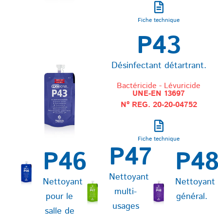
Fiche technique
P43
Désinfectant détartrant.
Bactéricide - Lévuricide
UNE-EN 13697
Nº REG. 20-20-04752​
Fiche technique
P47
P46
P4
Nettoyant
Nettoyant
Nettoyant
multi-
pour le
général.
usages
salle de