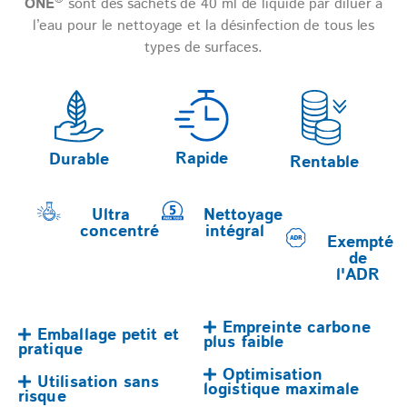
ONE
sont des sachets de 40 ml de liquide par diluer à
l’eau pour le nettoyage et la désinfection de tous les
types de surfaces.
Rapide
Durable
Rentable
Ultra
Nettoyage
concentré
intégral
Exempté
de
l'ADR
Empreinte carbone
Emballage petit et
plus faible
pratique
Optimisation
Utilisation sans
logistique maximale
risque