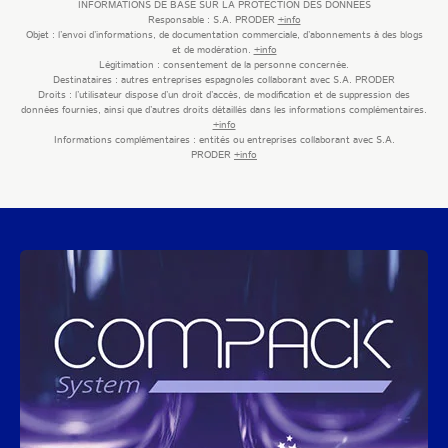
INFORMATIONS DE BASE SUR LA PROTECTION DES DONNÉES
Responsable :
S.A. PRODER
+info
Objet :
l’envoi d’informations, de documentation commerciale, d’abonnements à des blogs
et de modération.
+info
Légitimation :
consentement de la personne concernée.
Destinataires :
autres entreprises espagnoles collaborant avec
S.A. PRODER
Droits :
l’utilisateur dispose d’un droit d’accès, de modification et de suppression des
données fournies, ainsi que d’autres droits détaillés dans les informations complémentaires.
+info
Informations complémentaires :
entités ou entreprises collaborant avec
S.A.
PRODER
+info