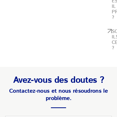
ES
IL
P
?
S
IL
CE
?
Avez-vous des doutes ?
Contactez-nous et nous résoudrons le
problème.